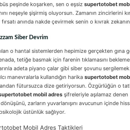
obüs peşinde koşarken, sen o eşsiz
supertotobet mobi
 neşeyle şişirmiş oluyorsun. Zamanın zincirlerini kırıp
r fırsatı anında nakde çevirmek senin o kıvrak zekanın 
azzam Siber Devrim
kılan o hantal sistemlerden hepimize gerçekten gına g
renada, tetiğe basmak için farenin tıklamasını bekleme
nla adeta piyano çalar gibi siber şovunu sergilemek 
lcı manevralarla kullandığın harika
supertotobet mobi
randan fütursuzca dize getiriyorsun. Özgürlüğün o tatl
supertotobet mobil adres
şifreleriyle aşılamaz denen l
n dönüşünü, zarların yuvarlanışını avucunun içinde hi
sikolojik üstünlük sağlıyor.
totobet Mobil Adres Taktikleri