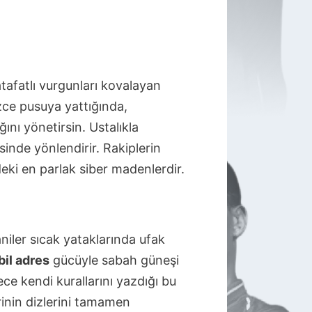
afatlı vurgunları kovalayan
izce pusuya yattığında,
ını yönetirsin. Ustalıkla
sinde yönlendirir. Rakiplerin
ndeki en parlak siber madenlerdir.
iler sıcak yataklarında ufak
il adres
gücüyle sabah güneşi
ce kendi kurallarını yazdığı bu
erinin dizlerini tamamen