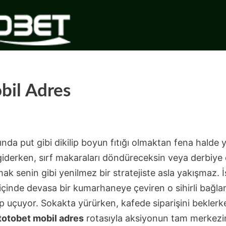
bil Adres
ında put gibi dikilip boyun fıtığı olmaktan fena halde
giderken, sırf makaraları döndüreceksin veya derbiye
k senin gibi yenilmez bir stratejiste asla yakışmaz. İ
r içinde devasa bir kumarhaneye çeviren o sihirli bağl
uçuyor. Sokakta yürürken, kafede siparişini beklerken
totobet mobil adres
rotasıyla aksiyonun tam merkezin