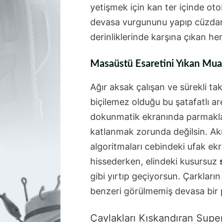
yetişmek için kan ter içinde ot
devasa vurgununu yapıp cüzdanını
derinliklerinde karşına çıkan he
Masaüstü Esaretini Yıkan Mu
Ağır aksak çalışan ve sürekli ta
biçilemez olduğu bu şatafatlı a
dokunmatik ekranında parmakları
katlanmak zorunda değilsin. Akı
algoritmaları cebindeki ufak ek
hissederken, elindeki kusursuz
gibi yırtıp geçiyorsun. Çarkları
benzeri görülmemiş devasa bir p
Çaylakları Kıskandıran Super