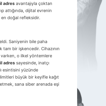
l adres
avantajıyla çoktan
 attığında, dijital evrenin
en doğal refleksidir.
eldi. Saniyenin bile paha
k tam bir işkencedir. Cihazının
varken, o ilkel yöntemlere
l adres
sayesinde, inatçı
ı esintisini yüzünde
imitleri büyük bir keyifle kağıt
ssetmek, sana siber arenada eşi