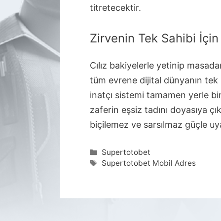
titretecektir.
Zirvenin Tek Sahibi İçi
Cılız bakiyelerle yetinip masad
tüm evrene dijital dünyanın tek
inatçı sistemi tamamen yerle bi
zaferin eşsiz tadını doyasıya 
biçilemez ve sarsılmaz güçle u
Kategoriler
Supertotobet
Etiketler
Supertotobet Mobil Adres