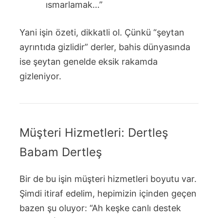
ısmarlamak…”
Yani işin özeti, dikkatli ol. Çünkü “şeytan
ayrıntıda gizlidir” derler, bahis dünyasında
ise şeytan genelde eksik rakamda
gizleniyor.
Müşteri Hizmetleri: Dertleş
Babam Dertleş
Bir de bu işin müşteri hizmetleri boyutu var.
Şimdi itiraf edelim, hepimizin içinden geçen
bazen şu oluyor: “Ah keşke canlı destek