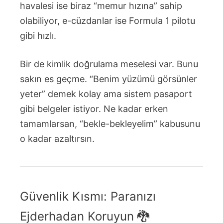
havalesi ise biraz “memur hızına” sahip
olabiliyor, e-cüzdanlar ise Formula 1 pilotu
gibi hızlı.
Bir de kimlik doğrulama meselesi var. Bunu
sakın es geçme. “Benim yüzümü görsünler
yeter” demek kolay ama sistem pasaport
gibi belgeler istiyor. Ne kadar erken
tamamlarsan, “bekle-bekleyelim” kabusunu
o kadar azaltırsın.
Güvenlik Kısmı: Paranızı
Ejderhadan Koruyun 🐉