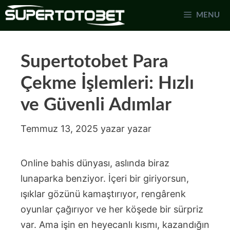
İçeriğe
MENU
atla
Supertotobet Para
Çekme İşlemleri: Hızlı
ve Güvenli Adımlar
Temmuz 13, 2025
yazar
yazar
Online bahis dünyası, aslında biraz
lunaparka benziyor. İçeri bir giriyorsun,
ışıklar gözünü kamaştırıyor, rengârenk
oyunlar çağırıyor ve her köşede bir sürpriz
var. Ama işin en heyecanlı kısmı, kazandığın