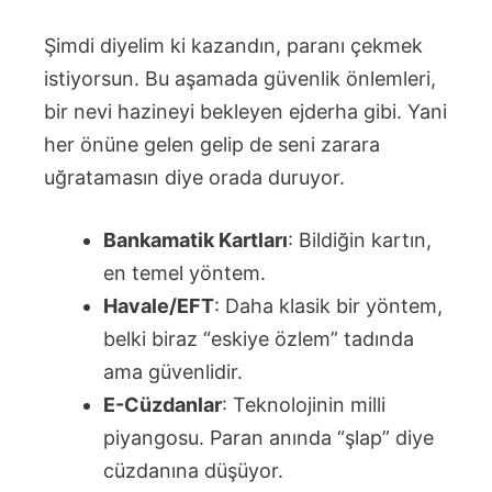
Şimdi diyelim ki kazandın, paranı çekmek
istiyorsun. Bu aşamada güvenlik önlemleri,
bir nevi hazineyi bekleyen ejderha gibi. Yani
her önüne gelen gelip de seni zarara
uğratamasın diye orada duruyor.
Bankamatik Kartları
: Bildiğin kartın,
en temel yöntem.
Havale/EFT
: Daha klasik bir yöntem,
belki biraz “eskiye özlem” tadında
ama güvenlidir.
E-Cüzdanlar
: Teknolojinin milli
piyangosu. Paran anında “şlap” diye
cüzdanına düşüyor.