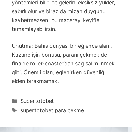
yöntemleri bilir, belgelerini eksiksiz yükler,
sabırlı olur ve biraz da mizah duygunu
kaybetmezsen; bu macerayı keyifle
tamamlayabilirsin.
Unutma: Bahis dünyası bir eğlence alanı.
Kazanç işin bonusu, paranı çekmek de
finalde roller-coaster’dan sağ salim inmek
gibi. Önemli olan, eğlenirken güvenliği
elden bırakmamak.
Kategoriler
Supertotobet
Etiketler
supertotobet para çekme