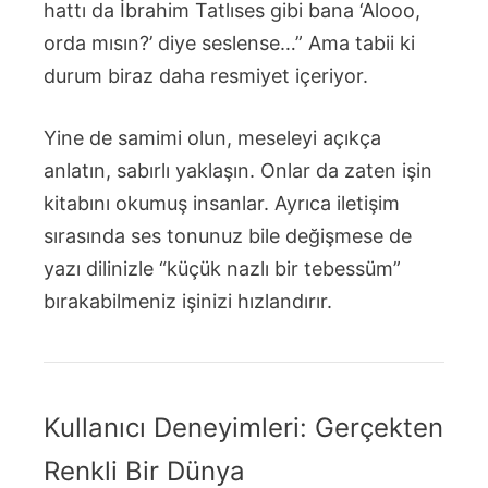
hattı da İbrahim Tatlıses gibi bana ‘Alooo,
orda mısın?’ diye seslense…” Ama tabii ki
durum biraz daha resmiyet içeriyor.
Yine de samimi olun, meseleyi açıkça
anlatın, sabırlı yaklaşın. Onlar da zaten işin
kitabını okumuş insanlar. Ayrıca iletişim
sırasında ses tonunuz bile değişmese de
yazı dilinizle “küçük nazlı bir tebessüm”
bırakabilmeniz işinizi hızlandırır.
Kullanıcı Deneyimleri: Gerçekten
Renkli Bir Dünya