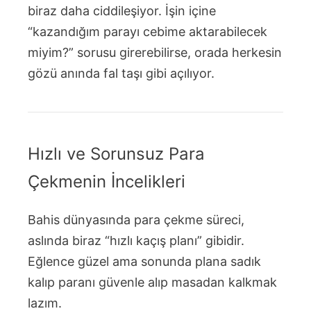
biraz daha ciddileşiyor. İşin içine
“kazandığım parayı cebime aktarabilecek
miyim?” sorusu girerebilirse, orada herkesin
gözü anında fal taşı gibi açılıyor.
Hızlı ve Sorunsuz Para
Çekmenin İncelikleri
Bahis dünyasında para çekme süreci,
aslında biraz “hızlı kaçış planı” gibidir.
Eğlence güzel ama sonunda plana sadık
kalıp paranı güvenle alıp masadan kalkmak
lazım.