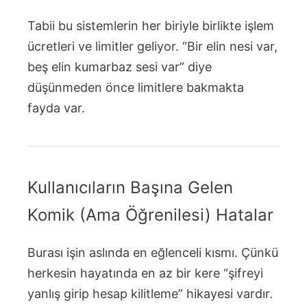
Tabii bu sistemlerin her biriyle birlikte işlem
ücretleri ve limitler geliyor. “Bir elin nesi var,
beş elin kumarbaz sesi var” diye
düşünmeden önce limitlere bakmakta
fayda var.
Kullanıcıların Başına Gelen
Komik (Ama Öğrenilesi) Hatalar
Burası işin aslında en eğlenceli kısmı. Çünkü
herkesin hayatında en az bir kere “şifreyi
yanlış girip hesap kilitleme” hikayesi vardır.