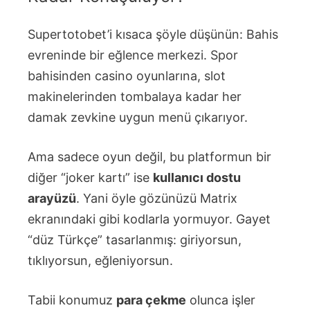
Supertotobet’i kısaca şöyle düşünün: Bahis
evreninde bir eğlence merkezi. Spor
bahisinden casino oyunlarına, slot
makinelerinden tombalaya kadar her
damak zevkine uygun menü çıkarıyor.
Ama sadece oyun değil, bu platformun bir
diğer “joker kartı” ise
kullanıcı dostu
arayüzü
. Yani öyle gözünüzü Matrix
ekranındaki gibi kodlarla yormuyor. Gayet
“düz Türkçe” tasarlanmış: giriyorsun,
tıklıyorsun, eğleniyorsun.
Tabii konumuz
para çekme
olunca işler