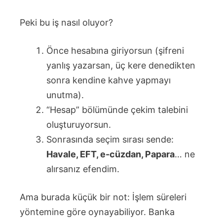
Peki bu iş nasıl oluyor?
Önce hesabına giriyorsun (şifreni
yanlış yazarsan, üç kere denedikten
sonra kendine kahve yapmayı
unutma).
“Hesap” bölümünde çekim talebini
oluşturuyorsun.
Sonrasında seçim sırası sende:
Havale, EFT, e-cüzdan, Papara
… ne
alırsanız efendim.
Ama burada küçük bir not: İşlem süreleri
yöntemine göre oynayabiliyor. Banka