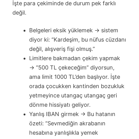
İşte para çekiminde de durum pek farklı
değil.
Belgeleri eksik yüklemek → sistem
diyor ki: “Kardeşim, bu nüfus cüzdanı
değil, alışveriş fişi olmuş.”
Limitlere bakmadan çekim yapmak
→ “500 TL çekeceğim” diyorsun,
ama limit 1000 TL’den başlıyor. İşte
orada çocukken kantinden bozukluk
yetmeyince utangaç utangaç geri
dönme hissiyatı geliyor.
Yanlış IBAN girmek → Bu hatanın
özeti: “Sevmediğin akrabanın
hesabına yanlışlıkla yemek