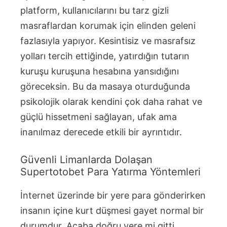
platform, kullanıcılarını bu tarz gizli
masraflardan korumak için elinden geleni
fazlasıyla yapıyor. Kesintisiz ve masrafsız
yolları tercih ettiğinde, yatırdığın tutarın
kuruşu kuruşuna hesabına yansıdığını
göreceksin. Bu da masaya oturduğunda
psikolojik olarak kendini çok daha rahat ve
güçlü hissetmeni sağlayan, ufak ama
inanılmaz derecede etkili bir ayrıntıdır.
Güvenli Limanlarda Dolaşan
Supertotobet Para Yatırma Yöntemleri
İnternet üzerinde bir yere para gönderirken
insanın içine kurt düşmesi gayet normal bir
durumdur. Acaba doğru yere mi gitti,