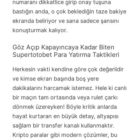
numaranı dikkatlice girip onay tuşuna
bastığın anda, o çok beklediğin taze bakiye
ekranda beliriyor ve sana sadece şansını
konuşturmak kalıyor.
Göz Açıp Kapayıncaya Kadar Biten
Supertotobet Para Yatırma Taktikleri
Herkesin vakti kendine göre çok değerlidir
ve kimse ekran başında boş yere
dakikalarını harcamak istemez. Hele ki canlı
bir maçın tam ortasında veya rulet çarkı
dönmek üzereyken! Böyle kritik anlarda
hayat kurtaran en büyük detay, altyapısı
sağlam bir transfer kanalı kullanmaktır.
Kripto paralar gibi modern çözümler, bu