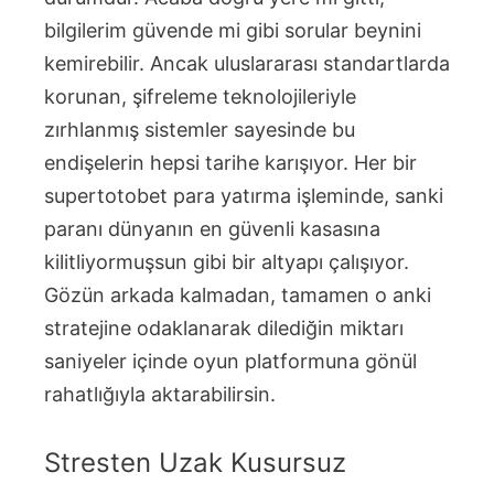
bilgilerim güvende mi gibi sorular beynini
kemirebilir. Ancak uluslararası standartlarda
korunan, şifreleme teknolojileriyle
zırhlanmış sistemler sayesinde bu
endişelerin hepsi tarihe karışıyor. Her bir
supertotobet para yatırma işleminde, sanki
paranı dünyanın en güvenli kasasına
kilitliyormuşsun gibi bir altyapı çalışıyor.
Gözün arkada kalmadan, tamamen o anki
stratejine odaklanarak dilediğin miktarı
saniyeler içinde oyun platformuna gönül
rahatlığıyla aktarabilirsin.
Stresten Uzak Kusursuz