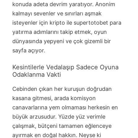
konuda adeta devrim yaratıyor. Anonim
kalmayı sevenler ve sınırları aşmak
isteyenler için kripto ile supertotobet para
yatırma adımlarını takip etmek, oyun
dünyasında yepyeni ve çok gizemli bir
sayfa açıyor.
Kesintilerle Vedalaşıp Sadece Oyuna
Odaklanma Vakti
Cebinden çıkan her kuruşun doğrudan
kasana gitmesi, arada komisyon
canavarlarına yem olmaması herkesin en
büyük arzusudur. Yüzde yüz verimle
çalışmak, bütçeni tamamen eğlenceye
ayırmak en doğal hakkın. Neyse ki